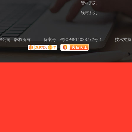
管材系列
线材系列
铁有限公司 版权所有
备案号：
蜀ICP备14028772号-1
技术支持