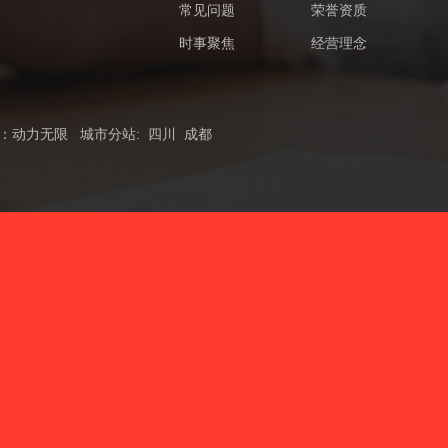
常见问题
荣誉资质
时事聚焦
经营理念
：
动力无限
城市分站
:
四川
成都