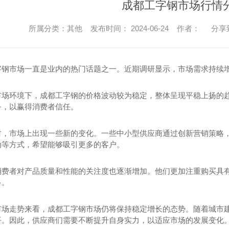
成都工字钢市场行情
所属分类：其他 发布时间： 2024-06-24 作者：
分享
字钢市场一直是业内的热门话题之一。近期调研显示，市场需求持续
市场环境下，成都工字钢的价格波动较为稳定，整体呈现平稳上扬的
务，以赢得消费者信任。
时，市场上出现一些新的变化。一些中小型供应商通过创新营销策略
动等方式，希望能够吸引更多的客户。
消费者对产品质量和性能的关注度也逐渐增加。他们更加注重购买具
多。
市场走势来看，成都工字钢市场仍将保持稳定增长的态势。随着城市
平。因此，供应商们需要不断提升自身实力，以适应市场的发展变化