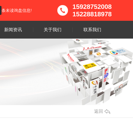
15928752008
条未读询盘信息!
15228818978
新闻资讯
关于我们
联系我们
返回