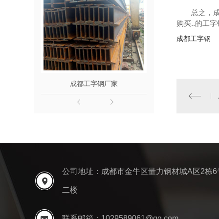
总之，
购买..的工
成都工字钢
成都工字钢厂家
成都槽
公司地址：成都市金牛区量力钢材城A区2栋6
二楼
联系邮箱：1029589061@qq.com