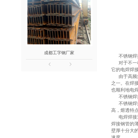
成都工字钢厂家
成都槽
不锈钢焊接
对于不一样
它的电焊焊
由于高频焊
之一。在焊
也顺利地电焊
不锈钢焊接
不锈钢焊接
高，熔透特
电焊焊接速
焊接钢管的薄
壁厚十分大
速度。