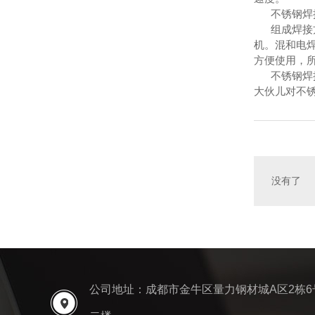
不锈钢焊接
组成焊接方
机。混和电
方便使用，
不锈钢焊接
大伙儿对不
没有了
公司地址：成都市金牛区量力钢材城A区2栋6