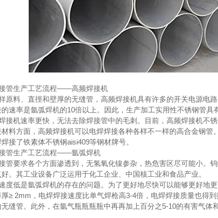
钢厂家
成都镀锌钢管厂家
管生产工艺流程——高频焊接机
原料、直徑和壁厚的无缝管，高频焊接机具有许多的开关电源电路
接的速率是氩弧焊机的10倍以上。因此，生产加工实用性不锈钢管具
接机速率更快，无法去除焊接管中的毛刺。目前，高频焊接机不锈
接材料方面，高频焊接机可以电焊焊接各种各样不一样的高合金钢管
焊接了铁素体不锈钢aisi409等钢材牌号。
管生产工艺流程——氩弧焊机
管要求各个方面渗透到，无氢氧化镍参杂，热危害区尽可能小。钨
点好。其工业设备广泛运用于化工企业、中国核工业和食品产业。
度低是氩弧焊机的存在的问题。为了更好地尽快可以能够更好地更
厚≥ 2mm，电焊焊接速度比单气焊枪高3-4倍，电焊焊接质量也
的无缝管。此外，在氩气瓶瓶瓶瓶中再再加上百分之5-10的有害气